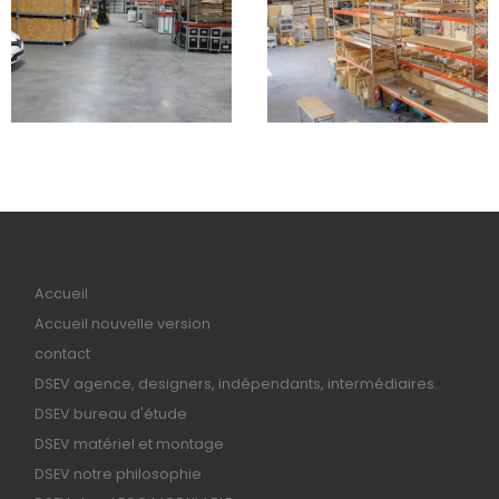
Accueil
Accueil nouvelle version
contact
DSEV agence, designers, indépendants, intermédiaires.
DSEV bureau d'étude
DSEV matériel et montage
DSEV notre philosophie